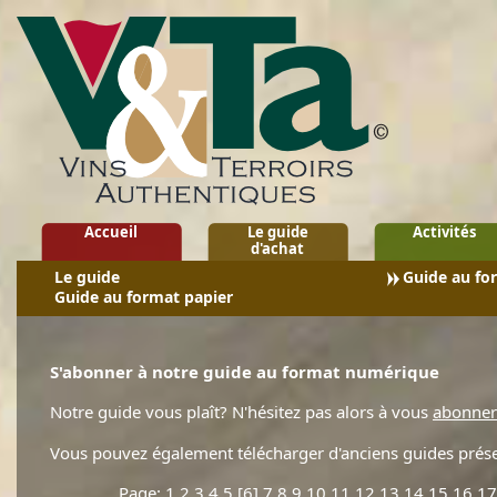
Accueil
Le guide
Activités
d'achat
Le guide
Guide au fo
Guide au format papier
S'abonner à notre guide au format numérique
Notre guide vous plaît? N'hésitez pas alors à vous
abonner 
Vous pouvez également télécharger d'anciens guides présen
Page:
1
2
3
4
5
[6]
7
8
9
10
11
12
13
14
15
16
17