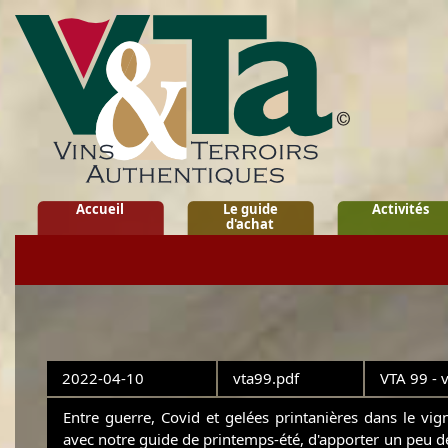
Accueil
Le guide
Activités
d'achat
2022-04-10
vta99.pdf
VTA 99 - 
Entre guerre, Covid et gelées printanières dans le vign
avec notre guide de printemps-été, d'apporter un peu d