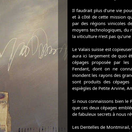
Il faudrait plus d’une vie pou
et à côté de cette mission qu
par des régions vinicoles de
moyens technologiques, du r
la viticulture n’est pas qu’u
Le Valais suisse est copieuse
aura ici largement de quoi ét
cépages proposée par les v
Fendant, dont on ne connai
inondent les rayons des grand
sont produits des cépages
espiègles de Petite Arvine, A
Si nous connaissons bien le P
que ces deux cépages embléma
de fabuleux secrets à nous ré
Les Dentelles de Montmirail, 