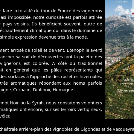
r faire la totalité du tour de France des vignerons
asi impossible, notre curiosité est parfois attirée
 pays voisins. Ils bénéficient souvent, outre de
échauffement climatique qui dans le domaine de
ne simple expression devenue très à la mode.
ment arrosé de soleil et de vent. L’œnophile averti
ancher sa soif de découvertes tant la palette des
ignerons est colorée. A côté du traditionnel
t en général que les pâles représentants qui
es surfaces à l’approche des raclettes hivernales,
 très aromatiques répondant aux noms parfois
migne, Cornalin, Diolinoir, Humagne...
inot Noir ou la Syrah, nous constatons volontiers
tiques ont encore, sur ses terroirs vertigineux,
véler.
théâtrale arrière-plan des vignobles de Gigondas et de Vacqueyras