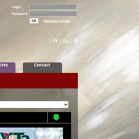
Login:
Password:
Nouveau compte
Fr
|
En
|
Nl
ires
Contact