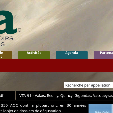
de
Activités
Agenda
Partena
at
df
VTA 91 - Valais, Reuilly, Quincy, Gigondas, Vacqueyras
 350 AOC dont la plupart ont, en 30 années
it l’objet de dossiers de dégustation.