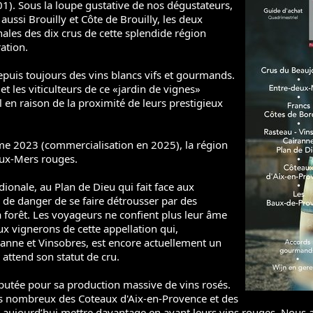
01). Sous la loupe gustative de nos dégustateurs,
 aussi Brouilly et Côte de Brouilly, les deux
nales des dix crus de cette splendide région
ation.
puis toujours des vins blancs vifs et gourmands.
t les viticulteurs de ce «jardin de vignes»
il en raison de la proximité de leurs prestigieux
ime 2023 (commercialisation en 2025), la région
eux-Mers rouges.
ionale, au Plan de Dieu qui fait face aux
 de danger de se faire détrousser par des
a forêt. Les voyageurs ne confient plus leur âme
ux vignerons de cette appellation qui,
ranne et Vinsobres, est encore actuellement un
 attend son statut de cru.
éputée pour sa production massive de vins rosés.
us nombreux des Coteaux d'Aix-en-Provence et des
aujourd’hui mettre davantage en avant leurs vins rouges. Nous a