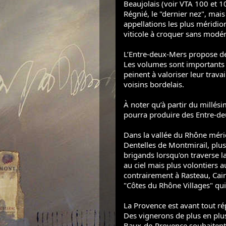
Beaujolais (voir VTA 100 et 1
Régnié, le "dernier nez", mais
appellations les plus méridio
viticole à croquer sans modér
L’Entre-deux-Mers propose de
Les volumes sont importants e
peinent à valoriser leur trava
voisins bordelais.
À noter qu’à partir du millés
pourra produire des Entre-d
Dans la vallée du Rhône mérid
Dentelles de Montmirail, plus
brigands lorsqu'on traverse l
au ciel mais plus volontiers a
contrairement à Rasteau, Cai
"Côtes du Rhône Villages" qui
La Provence est avant tout r
Des vignerons de plus en pl
Baux-de-Provence souhaitent 