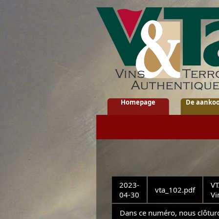
Homepage
De aankoo
2023-
VT
vta_102.pdf
04-30
Vi
Dans ce numéro, nous clôturo