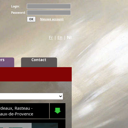
Login:
Password:
Nieuwe account
Fr
|
En
|
Nl
ers
Contact
rdeaux, Rasteau -
 Baux-de-Provence